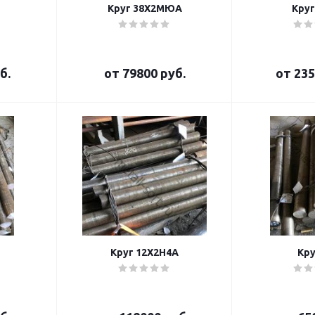
Круг 38Х2МЮА
Круг
б.
от
79800 руб.
от
235
Круг 12Х2Н4А
Кру