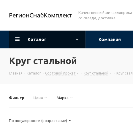
Качественный металлопрока
со склада, доставка
Каталог
Компания
Круг стальной
Главная
-
Каталог
-
Сортовой прокат
-
Круг стальной
-
Круг ста
Фильтр:
Цена
Марка
По популярности (возрастание)