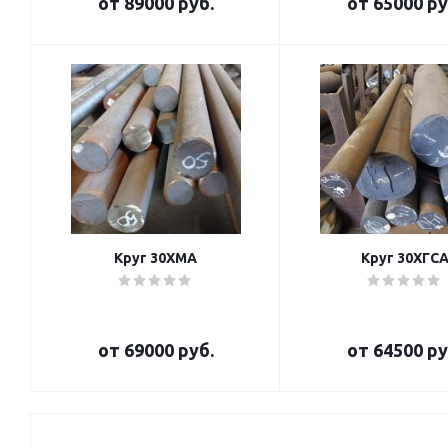
от
89000 руб.
от
65000 ру
Круг 30ХМА
Круг 30ХГС
от
69000 руб.
от
64500 ру