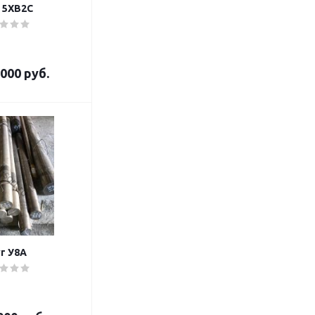
 5ХВ2С
000 руб.
г У8А