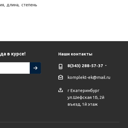
ия, длина, степень
да в курсе!
Наши контакты
8(343) 288-57-37
komplekt-ek@mail.ru
г Екатеринбург
ул.Шефская 1Б, 2й
въезд, 1й этаж