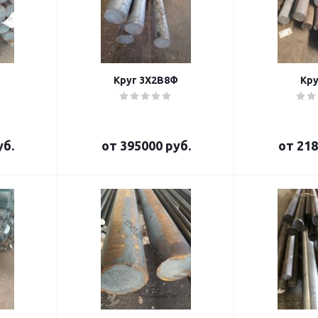
Круг 3Х2В8Ф
Кру
уб.
от
395000 руб.
от
218