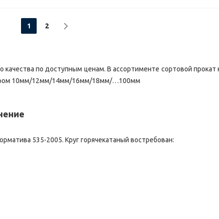
1
2
о качества по доступным ценам. В ассортименте сортовой прокат 
 диаметром 10мм/12мм/14мм/16мм/18мм/…100мм
нение
норматива 535-2005. Круг горячекатаный востребован: