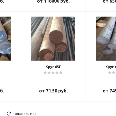
б.
от
118000 руб.
от
65
А
Круг 65Г
Круг 
б.
от
71.50 руб.
от
74
Показать еще