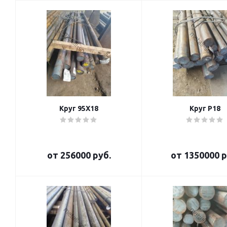
Круг 95Х18
Круг Р18
от
256000 руб.
от
1350000 р