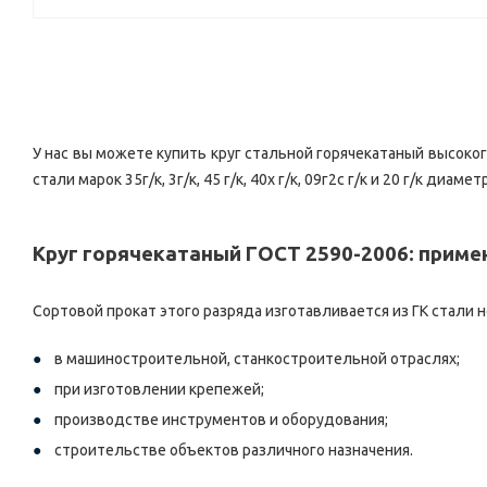
У нас вы можете купить круг стальной горячекатаный высоког
стали марок 35г/к, 3г/к, 45 г/к, 40х г/к, 09г2с г/к и 20 г/к
Круг горячекатаный ГОСТ 2590-2006: приме
Сортовой прокат этого разряда изготавливается из ГК стали 
в машиностроительной, станкостроительной отраслях;
при изготовлении крепежей;
производстве инструментов и оборудования;
строительстве объектов различного назначения.