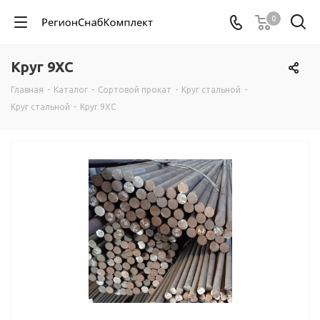
0
Круг 9ХС
Главная
-
Каталог
-
Сортовой прокат
-
Круг стальной
-
Круг стальной
-
Круг 9ХС