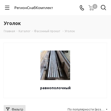
0
Уголок
Главная
-
Каталог
-
Фасонный прокат
-
Уголок
равнополочный
Фильтр
По популярности (возрастание)