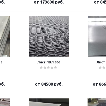
уб.
от
173600 руб.
от
84
18
Лист ПВЛ 306
Лист a
уб.
от
84500 руб.
от
866