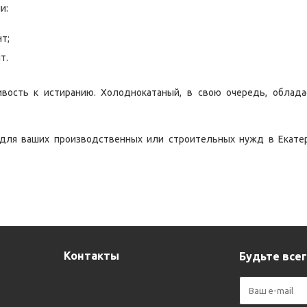
и:
т;
т.
ивость к истиранию. Холоднокатаный, в свою очередь, облад
для ваших производственных или строительных нужд в Екатер
Контакты
Будьте всег