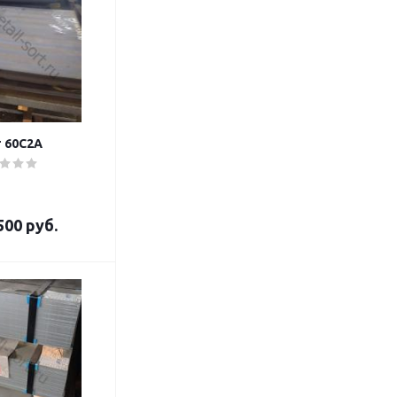
 60С2А
500 руб.