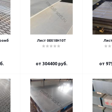
 ромб
Лист 08Х18Н10Т
Лист
б.
от
304400 руб.
от
97