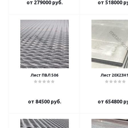
от
279000 руб.
от
518000 р
Лист ПВЛ 506
Лист 20Х23Н
от
84500 руб.
от
654800 р