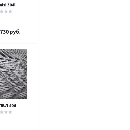
isi 304l
730 руб.
ПВЛ 406