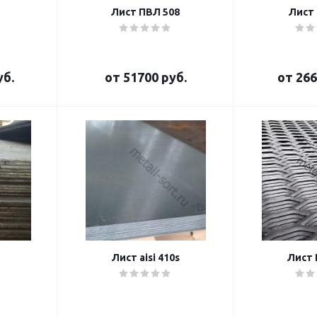
1
Лист ПВЛ 508
Лист a
уб.
от
51700 руб.
от
266
Лист aisi 410s
Лист 