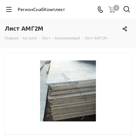
0
Лист АМГ2М
Главная
-
Каталог
-
Лист
-
Алюминиевый
-
Лист АМГ2М