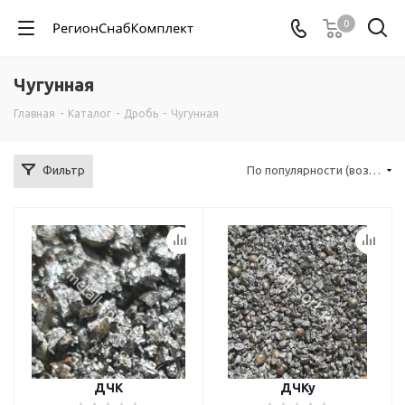
0
Чугунная
Главная
-
Каталог
-
Дробь
-
Чугунная
Фильтр
По популярности (возрастание)
ДЧК
ДЧКу