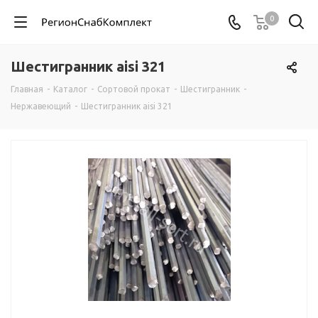
0
Шестигранник aisi 321
Главная
-
Каталог
-
Сортовой прокат
-
Шестигранник
-
Нержавеющий
-
Шестигранник aisi 321