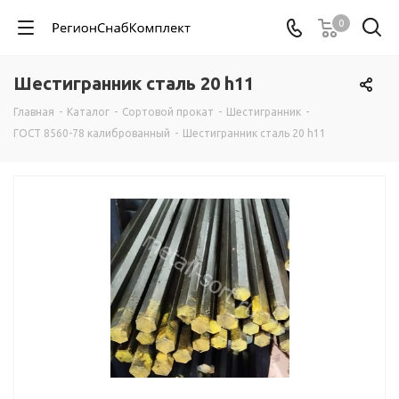
0
Шестигранник сталь 20 h11
Главная
-
Каталог
-
Сортовой прокат
-
Шестигранник
-
ГОСТ 8560-78 калиброванный
-
Шестигранник сталь 20 h11