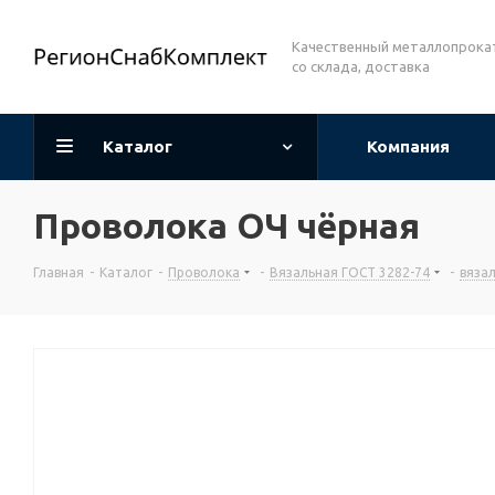
Качественный металлопрока
со склада, доставка
Каталог
Компания
Проволока ОЧ чёрная
Главная
-
Каталог
-
Проволока
-
Вязальная ГОСТ 3282-74
-
вяза