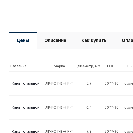
Цены
Описание
Как купить
Опла
Название
Марка
Диаметр, мм
ГОСТ
В 
Канат стальной
ЛК-РО Г-В-Н-Р-Т
5,7
3077-80
боле
Канат стальной
ЛК-РО Г-В-Н-Р-Т
6,4
3077-80
боле
Канат стальной
ЛК-РО Г-В-Н-Р-Т
7,8
3077-80
боле