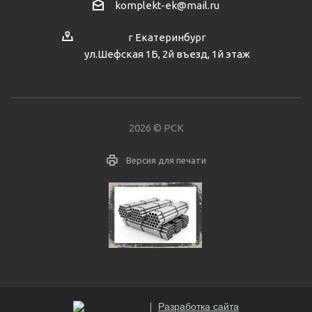
komplekt-ek@mail.ru
г Екатеринбург
ул.Шефская 1Б, 2й въезд, 1й этаж
2026 © РСК
Версия для печати
Разработка сайта