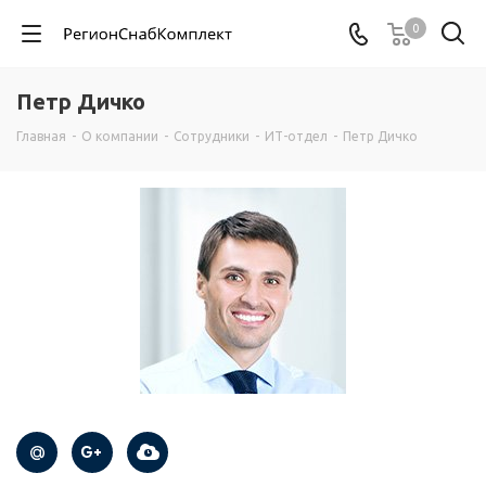
0
Петр Дичко
Главная
-
О компании
-
Сотрудники
-
ИТ-отдел
-
Петр Дичко