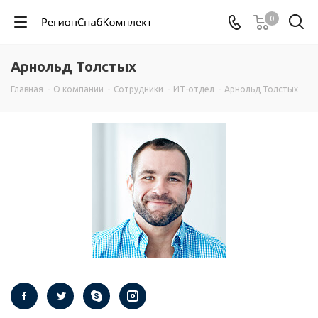
0
Арнольд Толстых
Главная
-
О компании
-
Сотрудники
-
ИТ-отдел
-
Арнольд Толстых