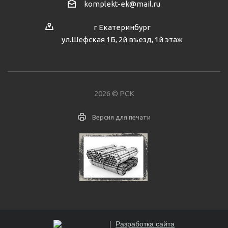
komplekt-ek@mail.ru
г Екатеринбург
ул.Шефская 1Б, 2й въезд, 1й этаж
2026 © РСК
Версия для печати
Разработка сайта